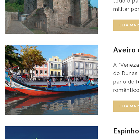
todo o pa
militar p
LEIA MAI
Aveiro 
A “Veneza
do Dunas 
pano de f
romântico
LEIA MAI
Espinh