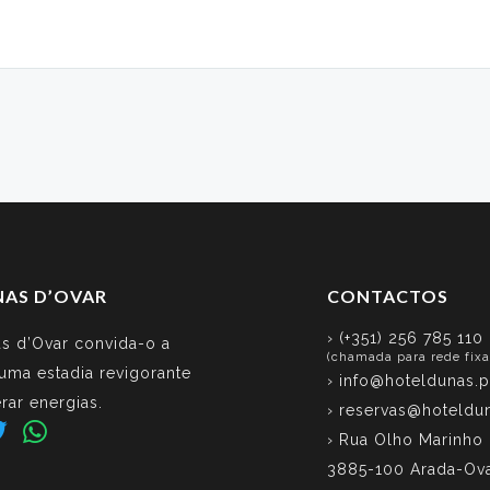
NAS D’OVAR
CONTACTOS
› (+351) 256 785 110
s d’Ovar convida-o a
(chamada para rede fixa
 uma estadia revigorante
›
info@hoteldunas.p
rar energias.
›
reservas@hoteldun
› Rua Olho Marinho
3885-100 Arada-Ov