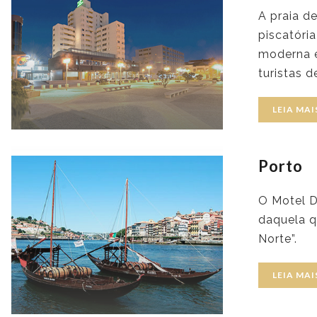
A praia d
piscatóri
moderna e
turistas 
LEIA MAI
Porto
O Motel D
daquela q
Norte”.
LEIA MAI