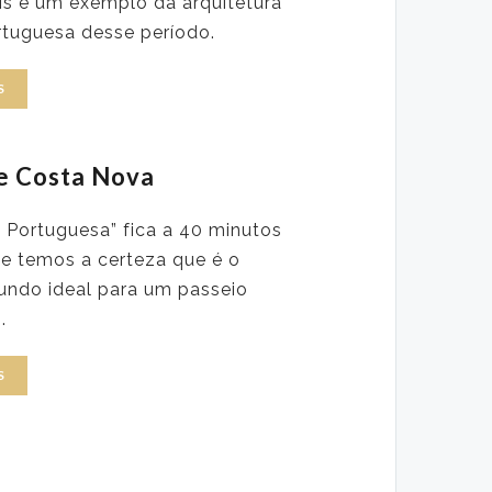
ís e um exemplo da arquitetura
ortuguesa desse período.
S
e Costa Nova
 Portuguesa” fica a 40 minutos
e temos a certeza que é o
undo ideal para um passeio
.
S
o