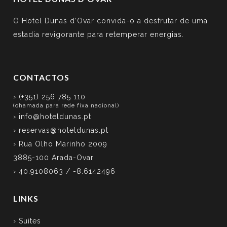
O Hotel Dunas d’Ovar convida-o a desfrutar de uma
estadia revigorante para retemperar energias.
CONTACTOS
› (+351) 256 785 110
(chamada para rede fixa nacional)
›
info@hoteldunas.pt
›
reservas@hoteldunas.pt
› Rua Olho Marinho 2009
3885-100 Arada-Ovar
› 40.9108063 / -8.6142496
LINKS
› Suites