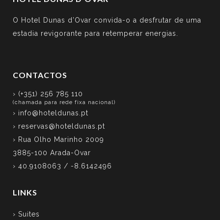
O Hotel Dunas d’Ovar convida-o a desfrutar de uma
estadia revigorante para retemperar energias.
CONTACTOS
› (+351) 256 785 110
(chamada para rede fixa nacional)
›
info@hoteldunas.pt
›
reservas@hoteldunas.pt
› Rua Olho Marinho 2009
3885-100 Arada-Ovar
› 40.9108063 / -8.6142496
LINKS
› Suites