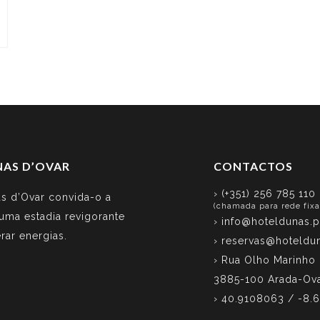
NAS D’OVAR
CONTACTOS
› (+351) 256 785 110
s d’Ovar convida-o a
(chamada para rede fixa
 uma estadia revigorante
›
info@hoteldunas.p
rar energias.
›
reservas@hoteldun
› Rua Olho Marinho
3885-100 Arada-Ov
› 40.9108063 / -8.