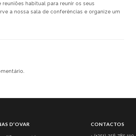
reuniões habitual para reunir os seus
rve a nossa sala de conferências e organize um
omentário.
NAS D’OVAR
CONTACTOS
› (+351) 256 785 110