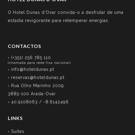
O Hotel Dunas d’Ovar convida-o a desfrutar de uma
estadia revigorante para retemperar energias.
CONTACTOS
› (+351) 256 785 110
(chamada para rede fixa nacional)
›
info@hoteldunas.pt
›
reservas@hoteldunas.pt
› Rua Olho Marinho 2009
3885-100 Arada-Ovar
› 40.9108063 / -8.6142496
LINKS
› Suites