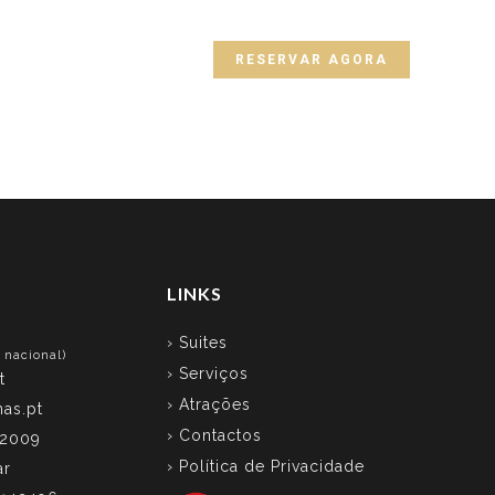
» Ir para Motel
oções
Contactos
RESERVAR AGORA
LINKS
› Suites
 nacional)
› Serviços
t
› Atrações
as.pt
› Contactos
 2009
› Política de Privacidade
ar