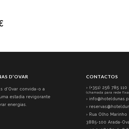
s
Serviços
Personalização de Suites
Atrações
Prom
€
NAS D’OVAR
CONTACTOS
› (+351) 256 785 110
s d’Ovar convida-o a
(chamada para rede fixa
 uma estadia revigorante
›
info@hoteldunas.p
rar energias.
›
reservas@hoteldun
› Rua Olho Marinho
3885-100 Arada-Ov