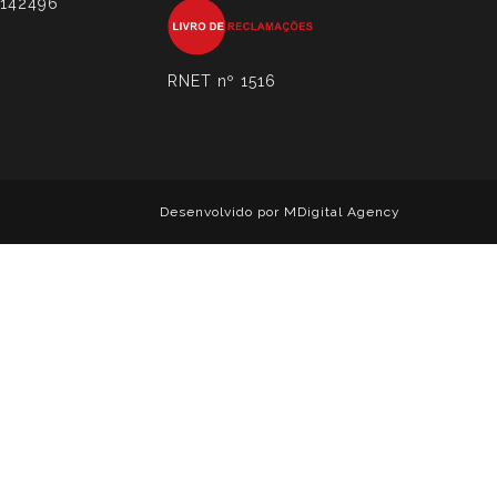
6142496
RNET nº 1516
Desenvolvido por
MDigital Agency