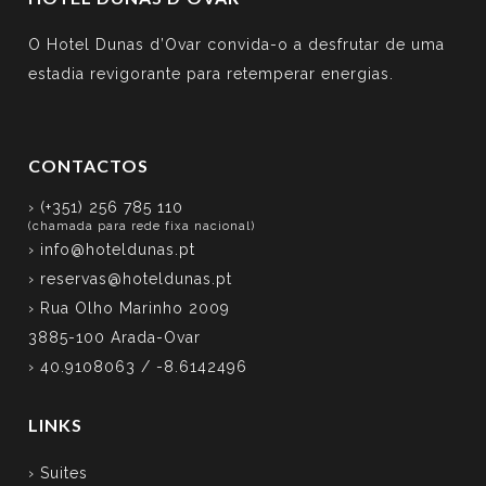
O Hotel Dunas d’Ovar convida-o a desfrutar de uma
estadia revigorante para retemperar energias.
CONTACTOS
› (+351) 256 785 110
(chamada para rede fixa nacional)
›
info@hoteldunas.pt
›
reservas@hoteldunas.pt
› Rua Olho Marinho 2009
3885-100 Arada-Ovar
› 40.9108063 / -8.6142496
LINKS
› Suites